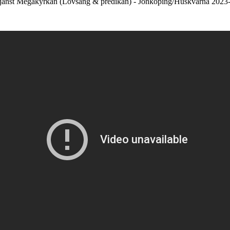
jänst Megakyrkan (Lovsång & predikan) - Jönköping/Huskvarna 2023